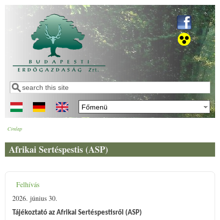
Ugrás a tartalomra
Keresés
Keresés űrlap
Címlap
Jelenlegi hely
Afrikai Sertéspestis (ASP)
Felhívás
2026. június 30.
Tájékoztató az Afrikai Sertéspestisről (ASP)