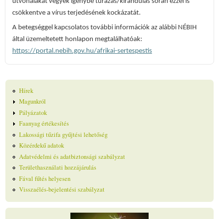
útvonalakat vegyék igénybe túrázás/kirándulás során ezzel is
csökkentve a vírus terjedésének kockázatát.
A betegséggel kapcsolatos további információk az alábbi NÉBIH
által üzemeltetett honlapon megtalálhatóak:
https://portal.nebih.gov.hu/afrikai-sertespestis
Hírek
Magunkról
Pályázatok
Faanyag értékesítés
Lakossági tűzifa gyűjtési lehetőség
Közérdekű adatok
Adatvédelmi és adatbiztonsági szabályzat
Területhasználati hozzájárulás
Fával fűtés helyesen
Visszaélés-bejelentési szabályzat