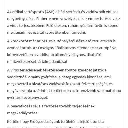
Az afrikai sertéspestis (ASP) a házi sertések és vaddisznók vírusos
megbetegedése. Emberre nem veszélyes, de az ember is részt vesz
a vírus terjesztésében. Felületeken, ruhán, gépjárművön is képes
megragadni és ezáltal gyors ütemben terjedni.
A kórokozót már az M1-es autópályától délre eső területeken is
azonosították. Az Országos Főállatorvos elrendelte az autópálya
környezetében a vaddisznó állomány diagnosztikai célú
mintavételezését, ártalmatlanítását.
A vírus terjedésének fékezésében fontos szerepet játszik a
vaddisznóállomány gyérítése, a beteg egyedek kivonása, ami
megköveteli a hivatásos vadászok fokozott felkészültségét, és
magával vonja az érintett területeken az intenzívebb szakmai alapú
gyérítési tevékenységet.
A beavatkozás célja a fertőzés tovább terjedésének
megakadályozása.
Kérjük, hogy Erdőgazdaságunk területén a kijelölt turista