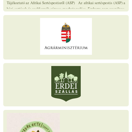
de az ember is részt vesz a vírus...