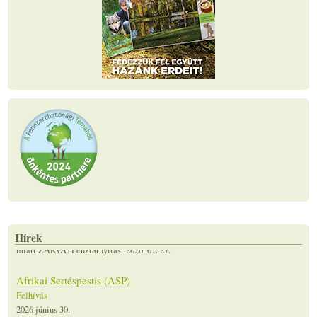
Tájékoztatás
Felhívás
2026 július 02.
Az Uzsai Erdészeti Igazgatóság Irodája 2026. 07.13 – 2026. 07. 24. szabadság
miatt ZÁRVA! Pénztárnyitás: 2026. 07. 27.
Hírek
Afrikai Sertéspestis (ASP)
Felhívás
2026 június 30.
Tájékoztató az Afrikai Sertéspestisről (ASP) Az afrikai sertéspestis (ASP) a
házi sertések és vaddisznók vírusos megbetegedése. Emberre nem veszélyes,