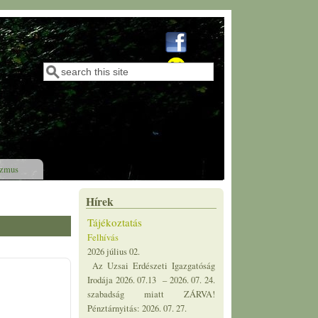
Keresés
Tájékoztatás
Keresés űrlap
Felhívás
2026 július 02.
Az Uzsai Erdészeti Igazgatóság
Irodája 2026. 07.13 – 2026. 07. 24.
szabadság miatt ZÁRVA!
Pénztárnyitás: 2026. 07. 27.
izmus
Hírek
Afrikai Sertéspestis (ASP)
Felhívás
2026 június 30.
Tájékoztató az Afrikai
Sertéspestisről (ASP) Az afrikai