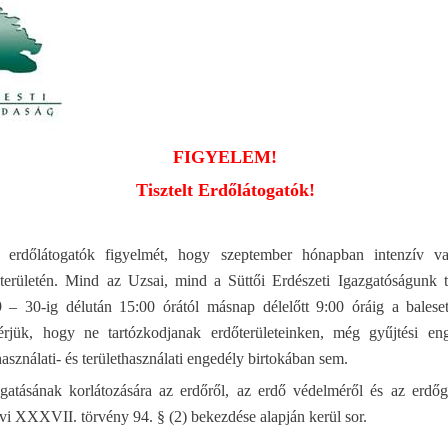
FIGYELEM!
Tisztelt Erdőlátogatók!
z erdőlátogatók figyelmét, hogy szeptember hónapban intenzív va
 területén. Mind az Uzsai, mind a Süttői Erdészeti Igazgatóságunk t
 – 30-ig délután 15:00 órától másnap délelőtt 9:00 óráig a baleset
rjük, hogy ne tartózkodjanak erdőterületeinken, még gyűjtési enge
használati- és területhasználati engedély birtokában sem.
gatásának korlátozására az erdőről, az erdő védelméről és az erdőg
vi XXXVII. törvény 94. § (2) bekezdése alapján kerül sor.