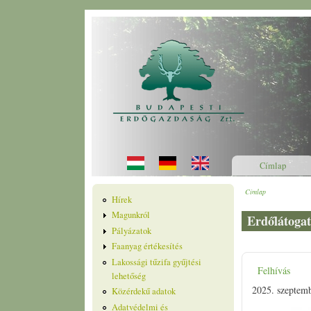
Ugrás a tartalomra
Címlap
Címlap
Jelenlegi he
Hírek
Magunkról
Erdőlátogat
Pályázatok
Faanyag értékesítés
Lakossági tűzifa gyűjtési
Felhívás
lehetőség
2025. szeptemb
Közérdekű adatok
Adatvédelmi és