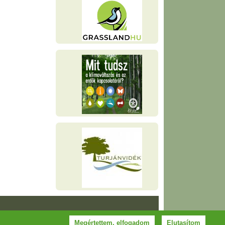
Megértettem, elfogadom
Elutasítom