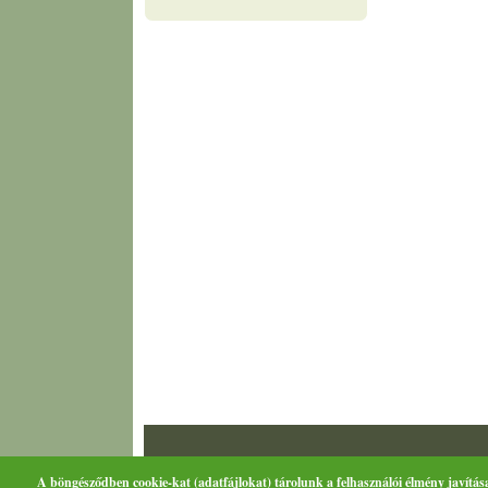
A böngésződben cookie-kat (adatfájlokat) tárolunk a felhasználói élmény javítás