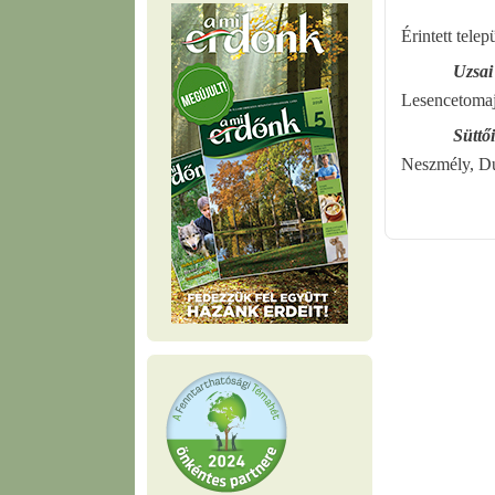
Érintett telep
Uzsai
Lesencetoma
Süttő
Neszmély, Du