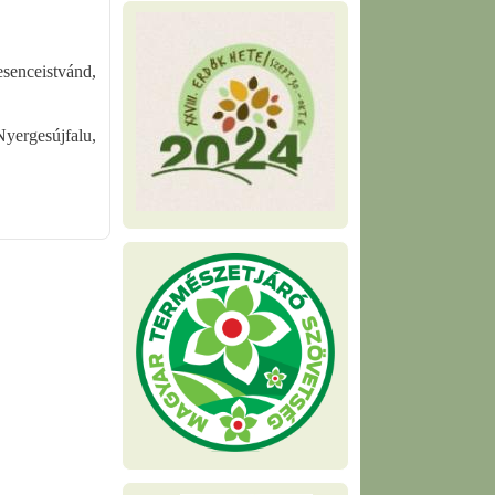
esenceistvánd,
yergesújfalu,