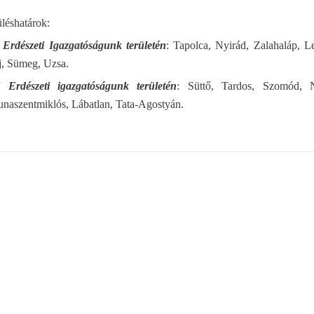
üléshatárok:
 Erdészeti Igazgatóságunk területén
: Tapolca, Nyirád, Zalahaláp, L
j, Sümeg, Uzsa.
i Erdészeti igazgatóságunk területén
: Süttő, Tardos, Szomód, N
naszentmiklós, Lábatlan, Tata-Agostyán.