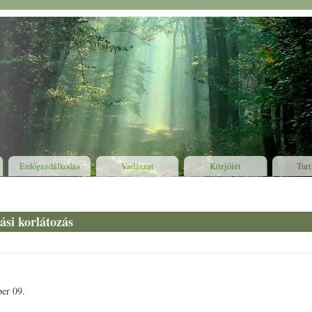
Erdőgazdálkodás
Vadászat
Közjólét
Tur
ly
ási korlátozás
er 09.