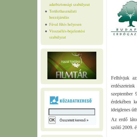
adatbiztonsági szabályzat
Területhasználati
hozzájárulás
Fával fűtés helyesen
Visszaélés-bejelentési
szabályzat
Felhívjuk a
erdészeteink
szeptember 9
érdekében ké
ideiglenes út
Az erdő láto
Összetett kereső »
szóló 2009. é