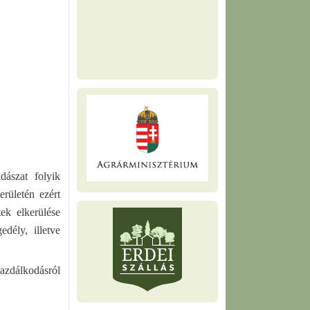
sertéspestis (ASP) a házi sertések
és vaddisznók vírusos
megbetegedése. Emberre nem
veszélyes, de az ember is részt
vesz a vírus...
dászat folyik
erületén ezért
ek elkerülése
dély, illetve
azdálkodásról