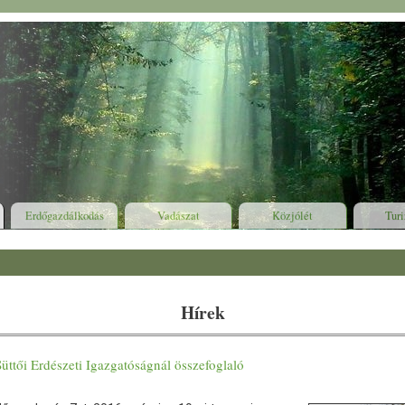
Erdőgazdálkodás
Vadászat
Közjólét
Tur
Hírek
Süttői Erdészeti Igazgatóságnál összefoglaló