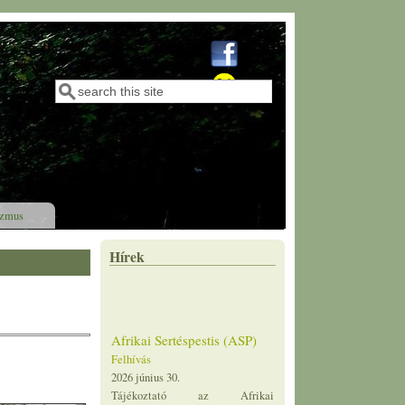
Keresés
Keresés űrlap
izmus
Hírek
Afrikai Sertéspestis (ASP)
Felhívás
2026 június 30.
Tájékoztató az Afrikai
Sertéspestisről (ASP) Az afrikai
sertéspestis (ASP) a házi sertések
és vaddisznók vírusos