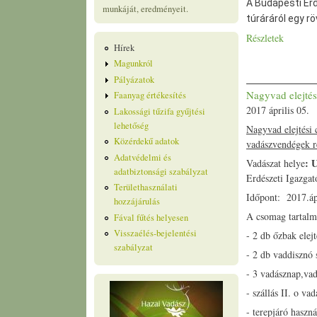
A Budapesti Erd
munkáját, eredményeit.
túráráról egy rö
Részletek
Hírek
Magunkról
Pályázatok
Nagyvad elejtés
Faanyag értékesítés
2017 április 05.
Lakossági tűzifa gyűjtési
lehetőség
Nagyvad elejtési
Közérdekű adatok
vadászvendégek 
Adatvédelmi és
: 
Vadászat helye
adatbiztonsági szabályzat
Erdészeti Igazgat
Területhasználati
Időpont: 2017.ápr
hozzájárulás
A csomag tartalm
Fával fűtés helyesen
Visszaélés-bejelentési
- 2 db őzbak elejt
szabályzat
- 2 db vaddisznó 
- 3 vadásznap,vad
- szállás II. o va
- terepjáró haszná