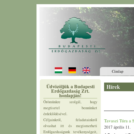
Ugrás a tartalomra
Címlap
Üdvözöljük a Budapesti
Hírek
Erdőgazdaság Zrt.
honlapján!
Örömünkre szolgál, hogy
megtisztel bennünket
érdeklődésével.
Céljainkról, feladatainkról
Tavaszi Túra a 
olvashat itt és megismerheti
2017 április 11.
Erdőgazdaságunk tevékenységeit,