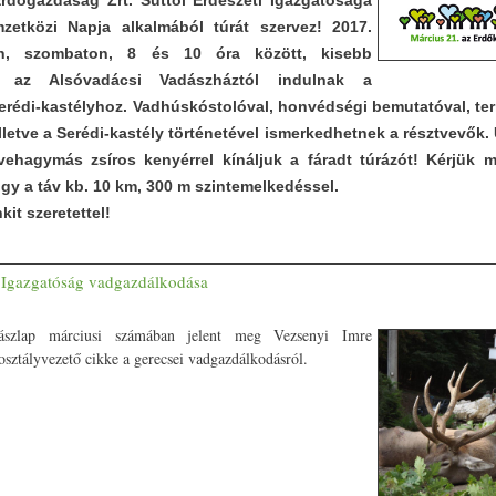
rdőgazdaság Zrt. Süttői Erdészeti Igazgatósága
etközi Napja alkalmából túrát szervez! 2017.
én, szombaton, 8 és 10 óra között, kisebb
n az Alsóvadács
i Vadászháztól indulnak a
Serédi-kastélyhoz. Vadhúskóstolóval, honvédségi bemutatóval, te
illetve a Serédi-kastély történetével ismerkedhetnek a résztvevők.
dvehagymás zsíros kenyérrel kínáljuk a fáradt túrázót!
Kérjük m
gy a táv kb. 10 km, 300 m szintemelkedéssel.
it szeretettel!
i Igazgatóság vadgazdálkodása
szlap márciusi számában jelent meg Vezsenyi Imre
sztályvezető cikke a gerecsei vadgazdálkodásról.