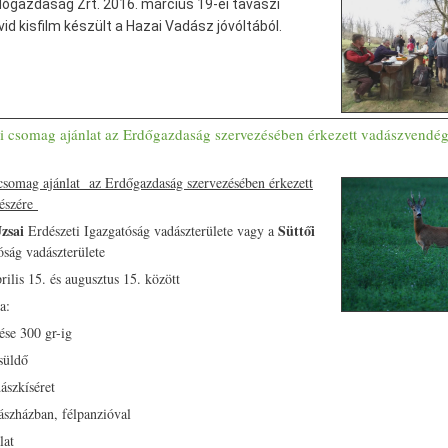
őgazdaság Zrt. 2016. március 19-ei tavaszi
vid kisfilm készült a Hazai Vadász jóvóltából.
i csomag ajánlat az Erdőgazdaság szervezésében érkezett vadászvendég
 csomag ajánlat az Erdőgazdaság szervezésében érkezett
részére
Uzsai
Süttői
Erdészeti Igazgatóság vadászterülete vagy a
óság vadászterülete
ilis 15. és augusztus 15. között
a:
ése 300 gr-ig
süldő
ászkíséret
dászházban, félpanzióval
lat