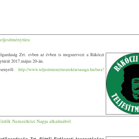
teljesítménytúra
őgazdaság Zrt. evben az évben is megszervezi a Rákóczi
nytúrát 2017.május 20-án.
rsenyről:
http://www.teljesitmenyturazoktarsasaga.hu/tura?
z Erdők Nemzetközi Napja alkalmából