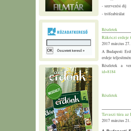
- szervezési díj
- trófeabírálat
Részletek
Rákóczi erdeje 
2017 március 27.
A Budapesti Erd
Összetett kereső »
erdeje teljesítmé
Részletek a ve
id=8184
Részletek
Tavaszi túra a
2017 március 21.