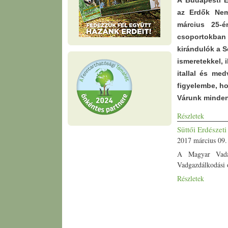
A Budapesti E
az Erdők Nemz
március 25-
csoportokba
kirándulók a 
ismeretekkel, 
itallal és me
figyelembe, ho
Várunk mindenk
Részletek
Süttői Erdészet
2017 március 09.
A Magyar Vadá
Vadgazdálkodási o
Részletek