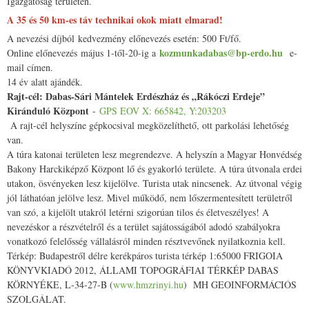
Igazgatóság területén.
A 35 és 50 km-es táv technikai okok miatt elmarad!
A nevezési díjból kedvezmény előnevezés esetén: 500 Ft/fő.
kozmunkadabas@bp-erdo.hu
Online előnevezés május 1-től-20-ig a
e-
mail címen.
14 év alatt ajándék.
Rajt-cél: Dabas-Sári Mántelek Erdészház és „Rákóczi Erdeje”
Kiránduló Központ
-
GPS EOV X: 665842, Y:203203
A rajt-cél helyszíne gépkocsival megközelíthető, ott parkolási lehetőség
van.
A túra katonai területen lesz megrendezve. A helyszín a Magyar Honvédség
Bakony Harckiképző Központ lő és gyakorló területe. A túra útvonala erdei
utakon, ösvényeken lesz kijelölve. Turista utak nincsenek. Az útvonal végig
jól láthatóan jelölve lesz. Mivel működő, nem lőszermentesített területről
van szó, a kijelölt utakról letérni szigorúan tilos és életveszélyes! A
nevezéskor a részvételről és a terület sajátosságából adodó szabályokra
vonatkozó felelősség vállalásról minden résztvevőnek nyilatkoznia kell.
Térkép: Budapestről délre kerékpáros turista térkép 1:65000 FRIGOIA
KÖNYVKIADÓ 2012, ÁLLAMI TOPOGRÁFIAI TÉRKÉP DABAS
KÖRNYÉKE, L-34-27-B (
www.hmzrinyi.hu
) MH GEOINFORMÁCIÓS
SZOLGÁLAT.