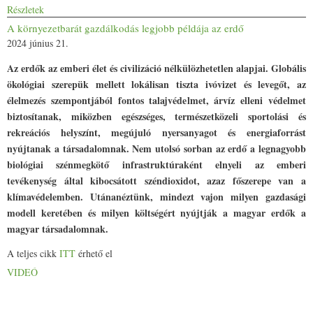
Részletek
A környezetbarát gazdálkodás legjobb példája az erdő
2024 június 21.
Az erdők az emberi élet és civilizáció nélkülözhetetlen alapjai. Globális
ökológiai szerepük mellett lokálisan tiszta ivóvizet és levegőt, az
élelmezés szempontjából fontos talajvédelmet, árvíz elleni védelmet
biztosítanak, miközben egészséges, természetközeli sportolási és
rekreációs helyszínt, megújuló nyersanyagot és energiaforrást
nyújtanak a társadalomnak. Nem utolsó sorban az erdő a legnagyobb
biológiai szénmegkötő infrastruktúraként elnyeli az emberi
tevékenység által kibocsátott széndioxidot, azaz főszerepe van a
klímavédelemben. Utánanéztünk, mindezt vajon milyen gazdasági
modell keretében és milyen költségért nyújtják a magyar erdők a
magyar társadalomnak.
A teljes cikk
ITT
érhető el
VIDEÓ