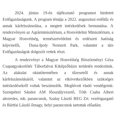
2024. június 19-én tájékoztató programot hirdetett
Erdőgazdaságunk. A program témája a 2022. augusztusi erdőtűz és
annak kárfelszámolása, a megtett intézkedések bemutatása. A
rendezvényen az Agrárminisztérium, a Honvédelmi Minisztérium, a
Magyar Honvédség, természetvédelmi és erdészeti hatóság
képviselői, Duna-Ipoly Nemzeti Park, valamint a társ
Erdőgazdaságok dolgozói vettek részt.
A rendezvényt a Magyar Honvédség Böszörményi Géza
Csapatgyakorlótér Táborfalvai Kiképzőbázis területén rendeztünk.
Az alakulat oktatótermében a tűzesetről és annak
kárfelszámolásáról, valamint az elkövetkezőkben szükséges
intézkedésekről voltak beszámolók. Meghívott eladó vendégeink:
Szentpéteri Sándor AM főosztályvezető, Tóth Csaba Albert
alezredes, mb. parancsnok, Szalay László BEG Zrt. vezérigazgató
és Bártfai László őrnagy, helyi parancsnok tartottak előadást.