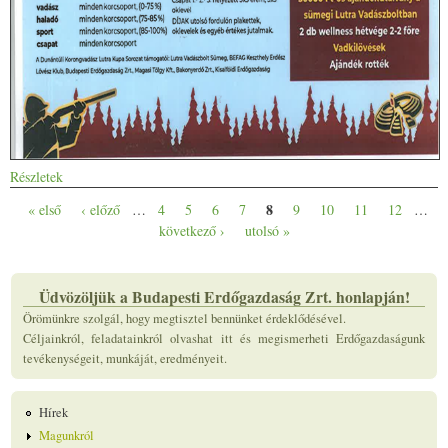
Részletek
8
« első
‹ előző
…
4
5
6
7
9
10
11
12
…
Oldalak
következő ›
utolsó »
Üdvözöljük a Budapesti Erdőgazdaság Zrt. honlapján!
Örömünkre szolgál, hogy megtisztel bennünket érdeklődésével.
Céljainkról, feladatainkról olvashat itt és megismerheti Erdőgazdaságunk
tevékenységeit, munkáját, eredményeit.
Hírek
Magunkról