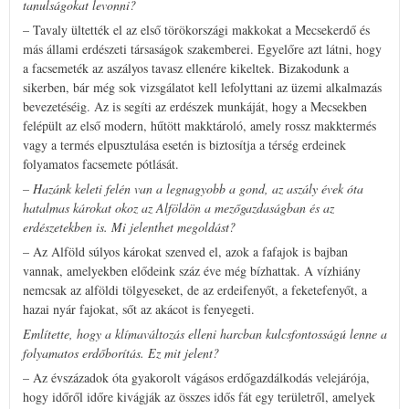
tanulságokat levonni?
– Tavaly ültették el az első törökországi makkokat a Mecsekerdő és
más állami erdészeti társaságok szakemberei. Egyelőre azt látni, hogy
a facsemeték az aszályos tavasz ellenére kikeltek. Bizakodunk a
sikerben, bár még sok vizsgálatot kell lefolyttani az üzemi alkalmazás
bevezetéséig. Az is segíti az erdészek munkáját, hogy a Mecsekben
felépült az első modern, hűtött makktároló, amely rossz makktermés
vagy a termés elpusztulása esetén is biztosítja a térség erdeinek
folyamatos facsemete pótlását.
– Hazánk keleti felén van a legnagyobb a gond, az aszály évek óta
hatalmas károkat okoz az Alföldön a mezőgazdaságban és az
erdészetekben is. Mi jelenthet megoldást?
– Az Alföld súlyos károkat szenved el, azok a fafajok is bajban
vannak, amelyekben elődeink száz éve még bízhattak. A vízhiány
nemcsak az alföldi tölgyeseket, de az erdeifenyőt, a feketefenyőt, a
hazai nyár fajokat, sőt az akácot is fenyegeti.
Említette, hogy a klímaváltozás elleni harcban kulcsfontosságú lenne a
folyamatos erdőborítás. Ez mit jelent?
– Az évszázadok óta gyakorolt vágásos erdőgazdálkodás velejárója,
hogy időről időre kivágják az összes idős fát egy területről, amelyek