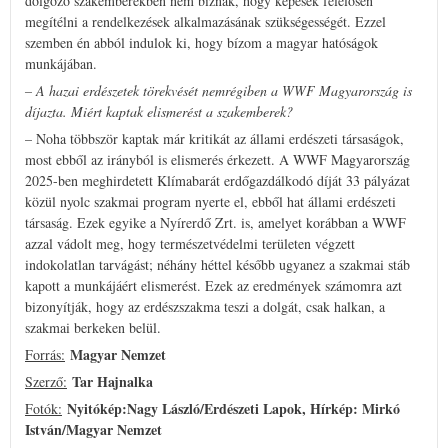
dolgozó szakemberekben nem bíznak, hogy képesek felelősen
megítélni a rendelkezések alkalmazásának szükségességét. Ezzel
szemben én abból indulok ki, hogy bízom a magyar hatóságok
munkájában.
– A hazai erdészetek törekvését nemrégiben a WWF Magyarország is
díjazta. Miért kaptak elismerést a szakemberek?
– Noha többször kaptak már kritikát az állami erdészeti társaságok,
most ebből az irányból is elismerés érkezett. A WWF Magyarország
2025-ben meghirdetett Klímabarát erdőgazdálkodó díját 33 pályázat
közül nyolc szakmai program nyerte el, ebből hat állami erdészeti
társaság. Ezek egyike a Nyírerdő Zrt. is, amelyet korábban a WWF
azzal vádolt meg, hogy természetvédelmi területen végzett
indokolatlan tarvágást; néhány héttel később ugyanez a szakmai stáb
kapott a munkájáért elismerést. Ezek az eredmények számomra azt
bizonyítják, hogy az erdészszakma teszi a dolgát, csak halkan, a
szakmai berkeken belül.
Magyar Nemzet
Forrás:
Tar Hajnalka
Szerző:
Nyitókép:Nagy László/Erdészeti Lapok, Hírkép: Mirkó
Fotók:
István/Magyar Nemzet