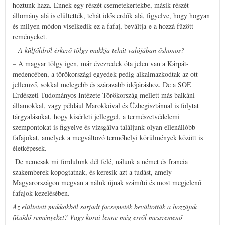
hoztunk haza. Ennek egy részét csemetekertekbe, másik részét
állomány alá is elültették, tehát idős erdők alá, figyelve, hogy hogyan
és milyen módon viselkedik ez a fafaj, beváltja-e a hozzá fűzött
reményeket.
– A külföldről érkező tölgy makkja tehát valójában őshonos?
– A magyar tölgy igen, már évezredek óta jelen van a Kárpát-
medencében, a törökországi egyedek pedig alkalmazkodtak az ott
jellemző, sokkal melegebb és szárazabb időjáráshoz. De a SOE
Erdészeti Tudományos Intézete Törökország mellett más balkáni
államokkal, vagy például Marokkóval és Üzbegisztánnal is folytat
tárgyalásokat, hogy kísérleti jelleggel, a természetvédelemi
szempontokat is figyelve és vizsgálva találjunk olyan ellenállóbb
fafajokat, amelyek a megváltozó termőhelyi körülmények között is
életképesek.
De nemcsak mi fordulunk dél felé, nálunk a német és francia
szakemberek kopogtatnak, és keresik azt a tudást, amely
Magyarországon megvan a náluk újnak számító és most megjelenő
fafajok kezelésében.
Az elültetett makkokból sarjadt facsemeték beváltották a hozzájuk
fűződő reményeket? Vagy korai lenne még erről messzemenő