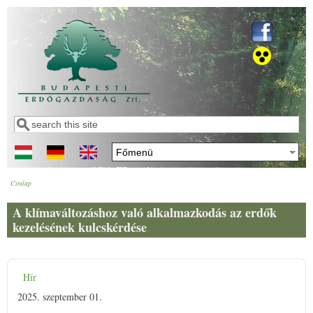
Ugrás a tartalomra
Keresés
Keresés űrlap
Címlap
Jelenlegi hely
A klímaváltozáshoz való alkalmazkodás az erdők
kezelésének kulcskérdése
Hír
2025. szeptember 01.