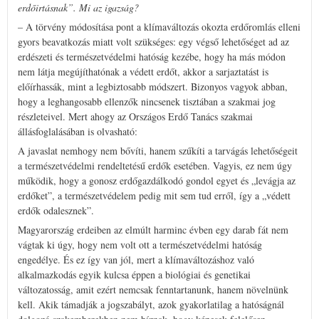
erdőirtásnak”. Mi az igazság?
– A törvény módosítása pont a klímaváltozás okozta erdőromlás elleni
gyors beavatkozás miatt volt szükséges: egy végső lehetőséget ad az
erdészeti és természetvédelmi hatóság kezébe, hogy ha más módon
nem látja megújíthatónak a védett erdőt, akkor a sarjaztatást is
előírhassák, mint a legbiztosabb módszert. Bizonyos vagyok abban,
hogy a leghangosabb ellenzők nincsenek tisztában a szakmai jog
részleteivel. Mert ahogy az Országos Erdő Tanács szakmai
állásfoglalásában is olvasható:
A javaslat nemhogy nem bővíti, hanem szűkíti a tarvágás lehetőségeit
a természetvédelmi rendeltetésű erdők esetében. Vagyis, ez nem úgy
működik, hogy a gonosz erdőgazdálkodó gondol egyet és „levágja az
erdőket”, a természetvédelem pedig mit sem tud erről, így a „védett
erdők odalesznek”.
Magyarország erdeiben az elmúlt harminc évben egy darab fát nem
vágtak ki úgy, hogy nem volt ott a természetvédelmi hatóság
engedélye. És ez így van jól, mert a klímaváltozáshoz való
alkalmazkodás egyik kulcsa éppen a biológiai és genetikai
változatosság, amit ezért nemcsak fenntartanunk, hanem növelnünk
kell. Akik támadják a jogszabályt, azok gyakorlatilag a hatóságnál