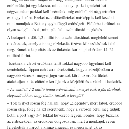
erdőterület jut egy lakosra, mint amennyi park: fejenként hat
négyzetméter parkkal kell beérnünk, míg erdőből 33 négyzetméter
esik egy lakóra. Ezeket az erdőterületeket másképp is kell kezelni,
mint mondjuk a Bakony egybefüggő erdőségeit. Előtérbe kerülnek az
olyan szolgáltatások, mint például a szén-dioxid megkötése.
A budapesti erdők 1,2 millió tonna szén-dioxidnak megfelelő szenet
raktároznak, amely a tömegközlekedés tízéves kibocsátásának felel
meg. Ennek a kapacitásnak az önkéntes karbonpiaci értéke 14–24
milliárd forint.
Ezeknek a városi erdőknek tehát sokkal nagyobb figyelmet kell
szentelnünk. Éppen ezért arra törekszünk, hogy a közeljövőben a
nagyobb városok, megyei jogú városok körül az erdőterületek
átalakuljanak, és előtérbe kerüljenek a közjóléti és a védelmi funkciók.
– Az említett 1,2 millió tonna szén-dioxid, amelyet ezek a fák tárolnak,
elegendő ahhoz, hogy tisztán tartsuk a levegőt?
– Tőlem ilyet sosem fog hallani, hogy „elegendő”, mert fából, erdőből
sosem elég, főleg ha azt szeretnénk, hogy a városon belül meg tudjuk
kötni a port vagy 3-4 fokkal hűvösebb legyen. Fontos, hogy bízzunk
az erdészekben, az erdőkben dolgozókban, mert a munkájuk révén
felvehetjük a harcot a klímaválsággal, és megőrizhetjük az