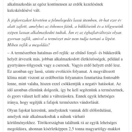
alkalmazkodás az egész kontinensen az erdők kezelésének
kulcskérdésévé vált.
A jégkorszakot követően a felmelegedés lassú ütemben, öt-hat ezer év
alatt zajlott, amelyhez az őshonos fáink, a bükköseink és a tölgyeseink
szépen lassan alkalmazkodni tudtak. Ám ez az éghajlatváltozás olyan
gyorsan zajlik, amivel a természet már nem tudja tartani a lépést.
Miben rejlik a megoldás?
– A természetben hatalmas erő rejlik: az eltűnő fenyő- és bükkerdők
helyét átveszik más, jobban alkalmazkodott életközösségek, például a
gyertyános-tölgyesek vagy a cseresek. Vagyis erdő helyett erdő lesz.
Ez azonban egy lassú, szinte evolúciós folyamat. A megváltozott
klíma miatt viszont az erdőborítás folyamatos fenntartása fontosabb
lenne, mint valaha, hiszen ezzel csökkentjük a negatív hatásokat. Az
idő azonban ellenünk dolgozik, így be kell segítenünk a természetnek,
és gyors választ kell adni a változásokra. Ennek egyik lehetséges
iránya, hogy segítjük a fafajok természetes vándorlását.
Olyan fajokat keresünk, amelyeknek vannak déli előfordulásai,
amelyek már alkalmazkodtak a nálunk várható
körülményekhez. Törökországban találtunk rá az egyik lehetséges
megoldásra, ahonnan kísérletképpen 2,5 tonna magyartölgy-makkot