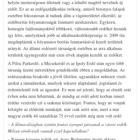
helyén mesterségesen ültetnek vagy a lehulló magból nevelnek új
erdőt. Ez az az erdőgazdálkodási örökség, amiről bizonyos fafajok
esetében fokozatosan át tudunk állni a vágásterületet elkerülő, az
erdőborítás folyamatosságát fenntartó módszerekre. Egykorú,
homogén faállományokból többkorú, változatosabb erdőket hozunk
így létre, amelyeknek jobb az alkalmazkodóképessége is. 2009 óta
megdupláztuk a folyamatos borítás fenntartásával kezelt területek
arányát. Az állami erdészeti társaságok esetében az arra alkalmas
területek egynegyedén már ezen elvek alapján kezelik az erdőket.
A Pilisi Parkerdő, a Mecsekerdő és az Ipoly Erdő után egyre több
társaság üzemi méretekben gondolkodik ebben a megoldásban. Az
erdészszakma bizakodó a jövőt illetően, ugyanakkor nehezen viseli
azokat a támadásokat, amelyek sokszor alaptalanul, jogtalanul és
érdemtelenül érik az ágazatot. Ez nem azt jelenti, hogy az elmúlt száz
évben soha nem hibáztunk, de mindig az erdő adott korban ismert
érdeke vezérelte ezt a szakmai közösséget. Fontos, hogy ne vonjuk
kétségbe az elődeink munkáját, már csak azért sem, mert a mai
magyar erdők 44 százalékán 75 évvel ezelőtt még nem volt erdő.
– A klímaválságban szintén fontos szerepet játszanak a városi erdők.
Milyen törekvések vannak ezzel kapcsolatban?
– Nagyon kevesen tudják azt, hogy Budapesten ötször akkora