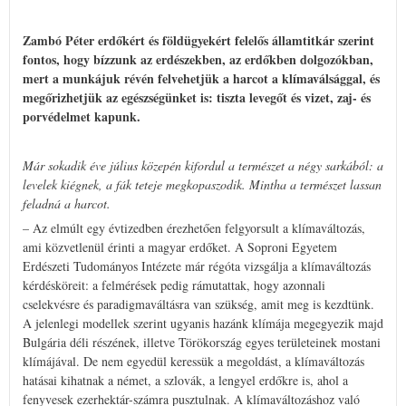
Zambó Péter erdőkért és földügyekért felelős államtitkár szerint
fontos, hogy bízzunk az erdészekben, az erdőkben dolgozókban,
mert a munkájuk révén felvehetjük a harcot a klímaválsággal, és
megőrizhetjük az egészségünket is: tiszta levegőt és vizet, zaj- és
porvédelmet kapunk.
Már sokadik éve július közepén kifordul a természet a négy sarkából: a
levelek kiégnek, a fák teteje megkopaszodik. Mintha a természet lassan
feladná a harcot.
– Az elmúlt egy évtizedben érezhetően felgyorsult a klímaváltozás,
ami közvetlenül érinti a magyar erdőket. A Soproni Egyetem
Erdészeti Tudományos Intézete már régóta vizsgálja a klímaváltozás
kérdésköreit: a felmérések pedig rámutattak, hogy azonnali
cselekvésre és paradigmaváltásra van szükség, amit meg is kezdtünk.
A jelenlegi modellek szerint ugyanis hazánk klímája megegyezik majd
Bulgária déli részének, illetve Törökország egyes területeinek mostani
klímájával. De nem egyedül keressük a megoldást, a klímaváltozás
hatásai kihatnak a német, a szlovák, a lengyel erdőkre is, ahol a
fenyvesek ezerhektár-számra pusztulnak. A klímaváltozáshoz való