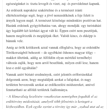
egészségünket is: tiszta levegőt és vizet, zaj- és porvédelmet kapunk.
Az erdészek naprakész szakértelme és a természet iránti
elkötelezettsége segít, hogy a jövő nemzedékének a feje felett is
árnyék legyen majd. A természet közelsége mindenkire pozitívan hat.
Hazánk erdeinek gyógyítóhatása van, ahogy mondják: egy turistaházi
ágy legalább két kórházi ágyat vált ki. Éppen ezért nem pusztítjuk,
hanem megőrizzük és megújítjuk őket. Valódi kincs, és ekképp is
bánunk vele.
Amíg az örök kritikusok azzal vannak elfoglalva, hogy az erdeinkbe
Törökországból behozott – de egyébként őshonos magyar tölgy –
makkot ültetünk, addig az Alföldön olyan mértékű termőhelyi
változás zajlik, hogy nem arról beszélünk, milyen erdő lesz, hanem
lesz-e erdő egyáltalán?
Vannak azért bíztató eredmények, ezért jelentős erőforrásokkal
dolgozunk azon, hogy megtaláljuk azokat a fafajokat, és nagy
területen bevezessük azokat az erdőkezelési módszereket, amivel
fenntartható az alföldi területek faállománya.
– A klímaválság kezelésére vonatkozóan nemrégiben fogadták el az
erdőtörvény módosítását, amelyről több félreértés is keringett a
közbeszédben. Ezek egyike szerint a törvény így már „szabad utat ad az