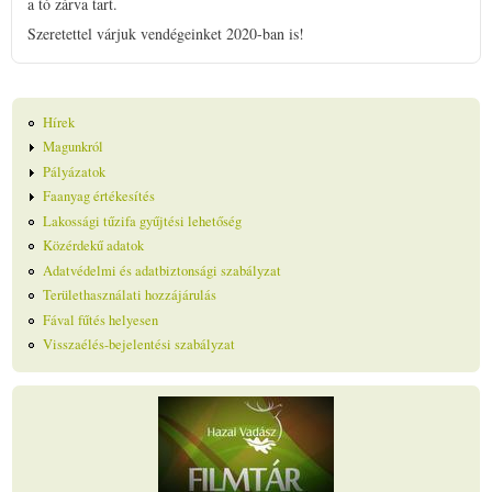
a tó zárva tart.
Szeretettel várjuk vendégeinket 2020-ban is!
Hírek
Magunkról
Pályázatok
Faanyag értékesítés
Lakossági tűzifa gyűjtési lehetőség
Közérdekű adatok
Adatvédelmi és adatbiztonsági szabályzat
Területhasználati hozzájárulás
Fával fűtés helyesen
Visszaélés-bejelentési szabályzat