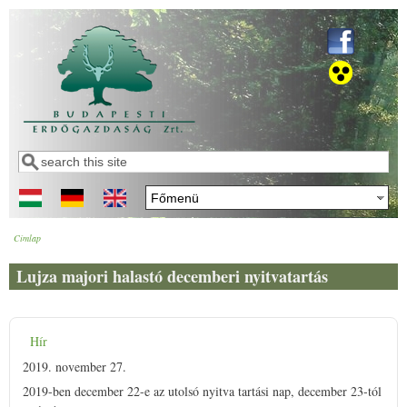
Ugrás a tartalomra
Keresés
Keresés űrlap
Címlap
Jelenlegi hely
Lujza majori halastó decemberi nyitvatartás
Hír
2019. november 27.
2019-ben december 22-e az utolsó nyitva tartási nap, december 23-tól