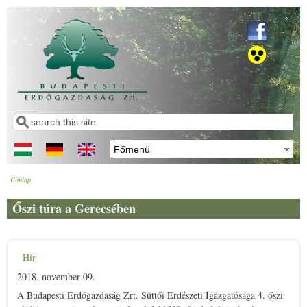
Ugrás a tartalomra
Keresés
Keresés űrlap
Címlap
Jelenlegi hely
Őszi túra a Gerecsében
Hír
2018. november 09.
A Budapesti Erdőgazdaság Zrt. Süttői Erdészeti Igazgatósága 4. őszi