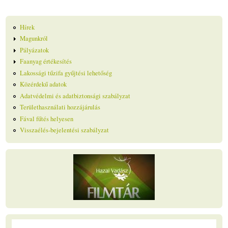
Hírek
Magunkról
Pályázatok
Faanyag értékesítés
Lakossági tűzifa gyűjtési lehetőség
Közérdekű adatok
Adatvédelmi és adatbiztonsági szabályzat
Területhasználati hozzájárulás
Fával fűtés helyesen
Visszaélés-bejelentési szabályzat