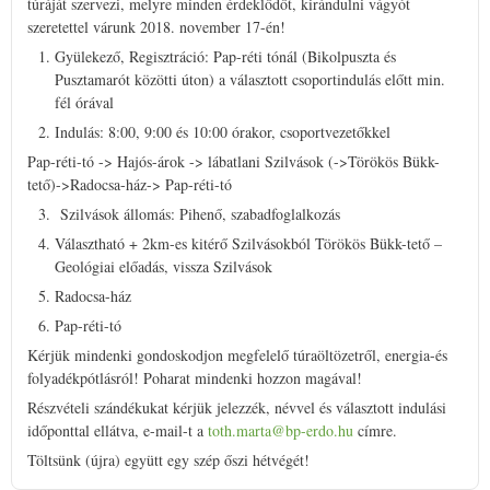
túráját szervezi, melyre minden érdeklődőt, kirándulni vágyót
szeretettel várunk 2018. november 17-én!
Gyülekező, Regisztráció: Pap-réti tónál (Bikolpuszta és
Pusztamarót közötti úton) a választott csoportindulás előtt min.
fél órával
Indulás: 8:00, 9:00 és 10:00 órakor, csoportvezetőkkel
Pap-réti-tó -> Hajós-árok -> lábatlani Szilvások (->Törökös Bükk-
tető)->Radocsa-ház-> Pap-réti-tó
Szilvások állomás: Pihenő, szabadfoglalkozás
Választható + 2km-es kitérő Szilvásokból Törökös Bükk-tető –
Geológiai előadás, vissza Szilvások
Radocsa-ház
Pap-réti-tó
Kérjük mindenki gondoskodjon megfelelő túraöltözetről, energia-és
folyadékpótlásról! Poharat mindenki hozzon magával!
Részvételi szándékukat kérjük jelezzék, névvel és választott indulási
időponttal ellátva, e-mail-t a
toth.marta@bp-erdo.hu
címre.
Töltsünk (újra) együtt egy szép őszi hétvégét!