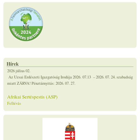
Tájékoztatás
Felhívás
2026 július 02.
Az Uzsai Erdészeti Igazgatóság Irodája 2026. 07.13 – 2026. 07. 24. szabadság
miatt ZÁRVA! Pénztárnyitás: 2026. 07. 27.
Hírek
Afrikai Sertéspestis (ASP)
Felhívás
2026 június 30.
Tájékoztató az Afrikai Sertéspestisről (ASP) Az afrikai sertéspestis (ASP) a
házi sertések és vaddisznók vírusos megbetegedése. Emberre nem veszélyes,
de az ember is részt vesz a vírus...