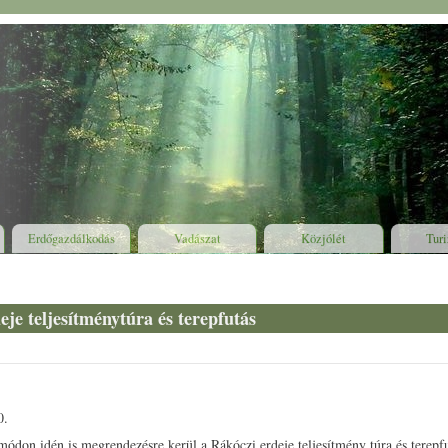
Erdőgazdálkodás
Vadászat
Közjólét
Tur
ly
eje teljesítménytúra és terepfutás
0.
don idén is megrendezésre kerül a Rákóczi erdeje teljesítmény túra és terepf