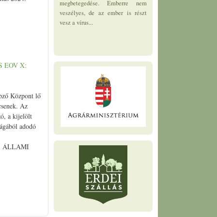
megbetegedése. Emberre nem
veszélyes, de az ember is részt
vesz a vírus...
S EOV X:
pző Központ lő
ncsenek. Az
, a kijelölt
sságából adodó
12, ÁLLAMI