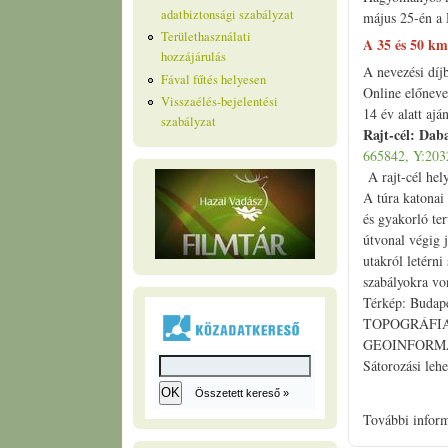
adatbiztonsági szabályzat
május 25-én a 
Területhasználati
A 35 és 50 km
hozzájárulás
A nevezési díj
Fával fűtés helyesen
Online előneve
Visszaélés-bejelentési
14 év alatt ajá
szabályzat
Rajt-cél: Dab
665842, Y:203
A rajt-cél hel
A túra katonai
és gyakorló ter
útvonal végig j
utakról letérni
szabályokra vo
Térkép: Budap
TOPOGRÁFIA
GEOINFORM
Sátorozási lehe
Összetett kereső »
További infor