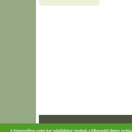
A böngésződben cookie-kat (adatfájlokat) tárolunk a felhasználói élmény javítás