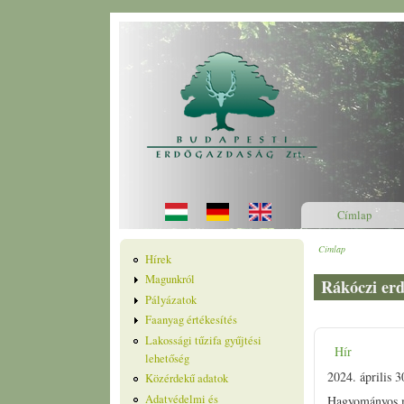
Ugrás a tartalomra
Címlap
Címlap
Jelenlegi he
Hírek
Magunkról
Rákóczi erd
Pályázatok
Faanyag értékesítés
Lakossági tűzifa gyűjtési
Hír
lehetőség
2024. április 3
Közérdekű adatok
Adatvédelmi és
Hagyományos mó