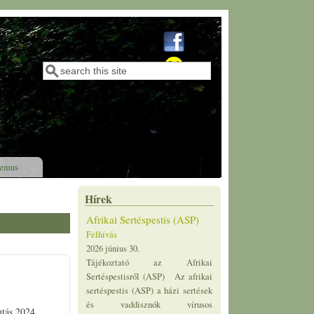
Keresés
Keresés űrlap
izmus
Hírek
Afrikai Sertéspestis (ASP)
Felhívás
2026 június 30.
Tájékoztató az Afrikai
Sertéspestisről (ASP) Az afrikai
sertéspestis (ASP) a házi sertések
és vaddisznók vírusos
utás 2024.