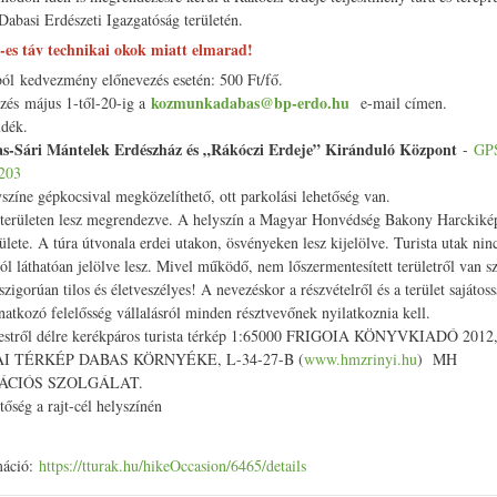
Dabasi Erdészeti Igazgatóság területén.
-es táv technikai okok miatt elmarad!
ból kedvezmény előnevezés esetén: 500 Ft/fő.
kozmunkadabas@bp-erdo.hu
zés május 1-től-20-ig a
e-mail címen.
ndék.
as-Sári Mántelek Erdészház és „Rákóczi Erdeje” Kiránduló Központ
-
GP
203
yszíne gépkocsival megközelíthető, ott parkolási lehetőség van.
 területen lesz megrendezve. A helyszín a Magyar Honvédség Bakony Harckiké
ülete. A túra útvonala erdei utakon, ösvényeken lesz kijelölve. Turista utak ni
ól láthatóan jelölve lesz. Mivel működő, nem lőszermentesített területről van szó
 szigorúan tilos és életveszélyes! A nevezéskor a részvételről és a terület sajáto
natkozó felelősség vállalásról minden résztvevőnek nyilatkoznia kell.
estről délre kerékpáros turista térkép 1:65000 FRIGOIA KÖNYVKIADÓ 20
I TÉRKÉP DABAS KÖRNYÉKE, L-34-27-B (
www.hmzrinyi.hu
) MH
ÁCIÓS SZOLGÁLAT.
tőség a rajt-cél helyszínén
máció:
https://tturak.hu/hikeOccasion/6465/details