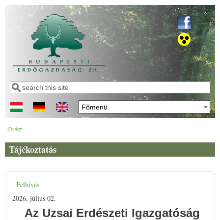
Ugrás a tartalomra
Keresés
Keresés űrlap
Címlap
Jelenlegi hely
Tájékoztatás
Felhívás
2026. július 02.
Az Uzsai Erdészeti Igazgatóság