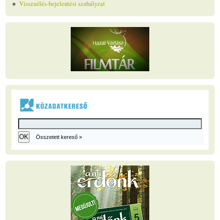
Visszaélés-bejelentési szabályzat
Összetett kereső »