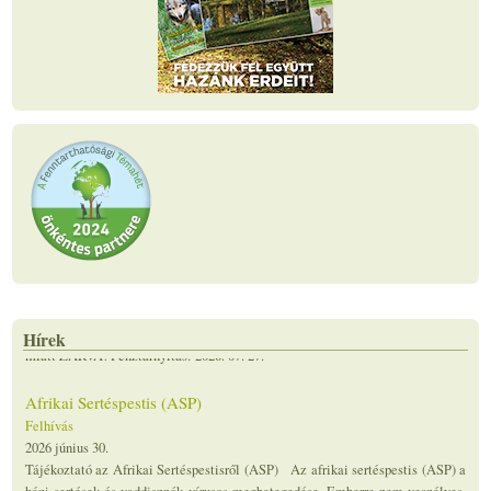
Hírek
Afrikai Sertéspestis (ASP)
Felhívás
2026 június 30.
Tájékoztató az Afrikai Sertéspestisről (ASP) Az afrikai sertéspestis (ASP) a
házi sertések és vaddisznók vírusos megbetegedése. Emberre nem veszélyes,
de az ember is részt vesz a vírus...