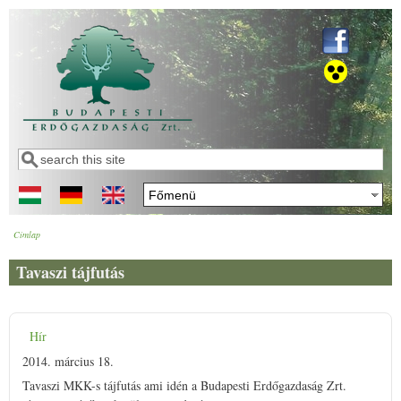
Ugrás a tartalomra
Keresés
Keresés űrlap
Címlap
Jelenlegi hely
Tavaszi tájfutás
Hír
2014. március 18.
Tavaszi MKK-s tájfutás ami idén a Budapesti Erdőgazdaság Zrt.