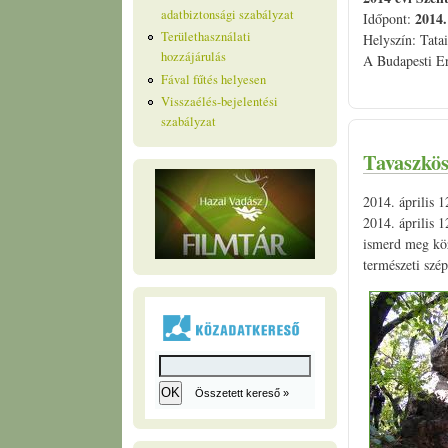
adatbiztonsági szabályzat
2014. 
Időpont:
Területhasználati
Helyszín: Tatai
hozzájárulás
A Budapesti Er
Fával fűtés helyesen
Visszaélés-bejelentési
szabályzat
Tavaszkös
2014. április 
2014. április 1
ismerd meg köz
természeti szé
Összetett kereső »