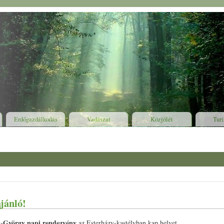
Erdőgazdálkodás
Vadászat
Közjólét
Tur
ly
jánló!
t-György napi rendezvény
az Esterházy-kastélyban kap helyet.