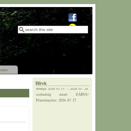
Tájékoztatás
Felhívás
Keresés
2026 július 02.
Keresés űrlap
Az Uzsai Erdészeti Igazgatóság
Irodája 2026. 07.13 – 2026. 07. 24.
szabadság miatt ZÁRVA!
Pénztárnyitás: 2026. 07. 27.
izmus
Hírek
Afrikai Sertéspestis (ASP)
Felhívás
2026 június 30.
Tájékoztató az Afrikai
Sertéspestisről (ASP) Az afrikai
sertéspestis (ASP) a házi sertések
és vaddisznók vírusos