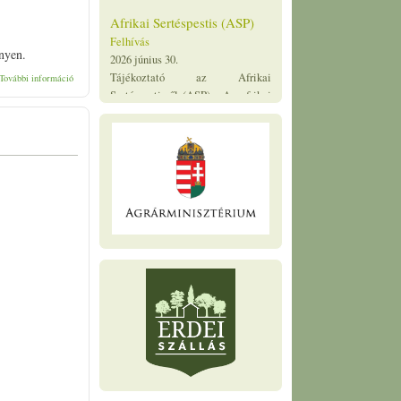
megbetegedése. Emberre nem
veszélyes, de az ember is részt
vesz a vírus...
ényen.
Programajánló! tartalommal kapcsolatosan
További információ