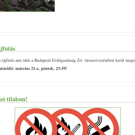
jfutás
tájfutás ami idén a Budapesti Erdőgazdaság Zrt. társszervezésében kerül megr
atáridő: március 21-e, péntek, 23:59!
si tilalom!