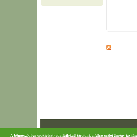
Oldalak
A böngésződben cookie-kat (adatfájlokat) tárolunk a felhasználói élmény javítás