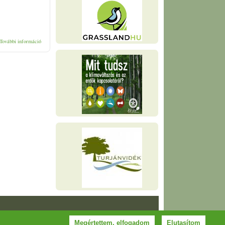
Tűzgyújtási tilalom! tartalommal kapcsolatosan
További információ
Megértettem, elfogadom
Elutasítom