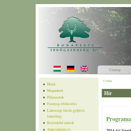
Ugrás a tartalomra
Címlap
Címlap
Jelenlegi he
Hírek
Magunkról
Hír
Pályázatok
Faanyag értékesítés
Lakossági tűzifa gyűjtési
lehetőség
Programa
Közérdekű adatok
Adatvédelmi és
2014 évi Szen