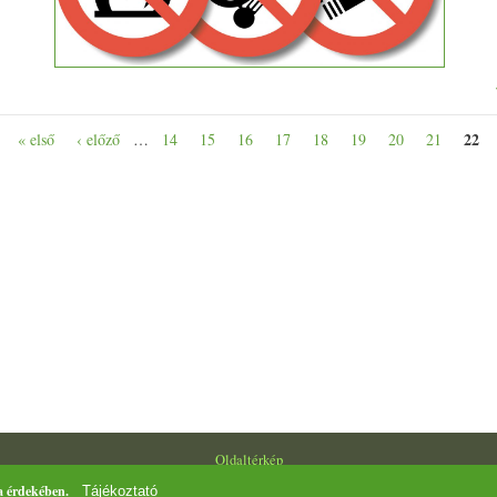
22
« első
‹ előző
…
14
15
16
17
18
19
20
21
Oldaltérkép
a érdekében.
Tájékoztató