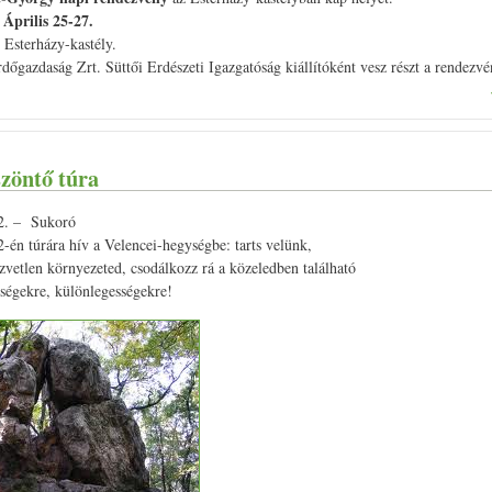
Április 25-27.
 Esterházy-kastély.
dőgazdaság Zrt. Süttői Erdészeti Igazgatóság kiállítóként vesz részt a rendezv
zöntő túra
12. – Sukoró
2-én túrára hív a Velencei-hegységbe: tarts velünk,
vetlen környezeted, csodálkozz rá a közeledben található
pségekre, különlegességekre!