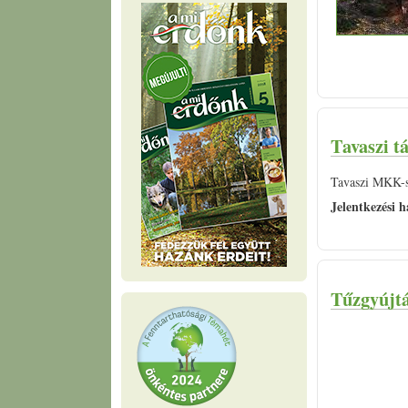
Tavaszi tá
Tavaszi MKK-s 
Jelentkezési h
Tűzgyújtá