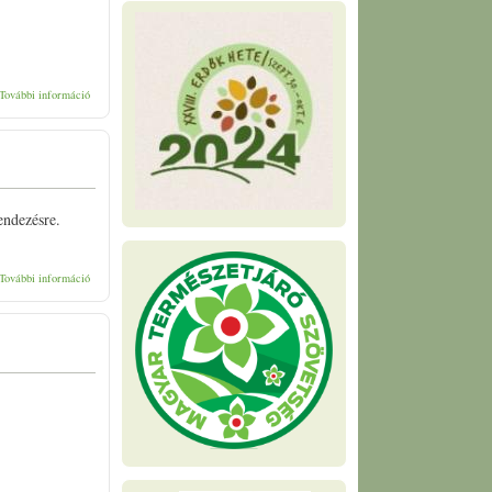
Tavaszköszöntő túra tartalommal kapcsolatosan
További információ
endezésre.
Tavaszi tájfutás tartalommal kapcsolatosan
További információ