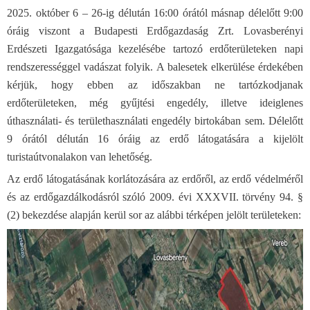
2025. október 6 – 26-ig délután 16:00 órától másnap délelőtt 9:00
óráig viszont a Budapesti Erdőgazdaság Zrt. Lovasberényi
Erdészeti Igazgatósága kezelésébe tartozó erdőterületeken napi
rendszerességgel vadászat folyik. A balesetek elkerülése érdekében
kérjük, hogy ebben az időszakban ne tartózkodjanak
erdőterületeken, még gyűjtési engedély, illetve ideiglenes
úthasználati- és területhasználati engedély birtokában sem. Délelőtt
9 órától délután 16 óráig az erdő látogatására a kijelölt
turistaútvonalakon van lehetőség.
Az erdő látogatásának korlátozására az erdőről, az erdő védelméről
és az erdőgazdálkodásról szóló 2009. évi XXXVII. törvény 94. §
(2) bekezdése alapján kerül sor az alábbi térképen jelölt területeken: