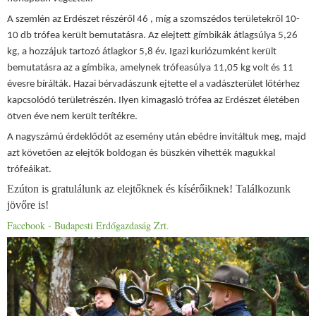
A szemlén az Erdészet részéről 46 , míg a szomszédos területekről 10-
10 db trófea került bemutatásra. Az elejtett gímbikák átlagsúlya 5,26
kg, a hozzájuk tartozó átlagkor 5,8 év. Igazi kuriózumként került
bemutatásra az a gímbika, amelynek trófeasúlya 11,05 kg volt és 11
évesre bírálták. Hazai bérvadászunk ejtette el a vadászterület lőtérhez
kapcsolódó területrészén. Ilyen kimagasló trófea az Erdészet életében
ötven éve nem került terítékre.
A nagyszámú érdeklődőt az esemény után ebédre invitáltuk meg, majd
azt követően az elejtők boldogan és büszkén vihették magukkal
trófeáikat.
Ezúton is gratulálunk az elejtőknek és kísérőiknek! Találkozunk
jövőre is!
Facebook - Budapesti Erdőgazdaság Zrt.