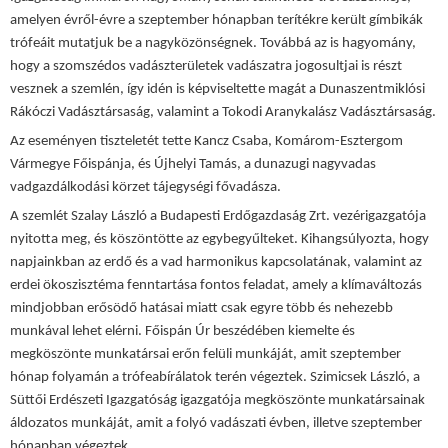
amelyen évről-évre a szeptember hónapban terítékre került gímbikák
trófeáit mutatjuk be a nagyközönségnek. Továbbá az is hagyomány,
hogy a szomszédos vadászterületek vadászatra jogosultjai is részt
vesznek a szemlén, így idén is képviseltette magát a Dunaszentmiklósi
Rákóczi Vadásztársaság, valamint a Tokodi Aranykalász Vadásztársaság.
Az eseményen tiszteletét tette Kancz Csaba, Komárom-Esztergom
Vármegye Főispánja, és Újhelyi Tamás, a dunazugi nagyvadas
vadgazdálkodási körzet tájegységi fővadásza.
A szemlét Szalay László a Budapesti Erdőgazdaság Zrt. vezérigazgatója
nyitotta meg, és köszöntötte az egybegyűlteket. Kihangsúlyozta, hogy
napjainkban az erdő és a vad harmonikus kapcsolatának, valamint az
erdei ökoszisztéma fenntartása fontos feladat, amely a klímaváltozás
mindjobban erősödő hatásai miatt csak egyre több és nehezebb
munkával lehet elérni. Főispán Úr beszédében kiemelte és
megköszönte munkatársai erőn felüli munkáját, amit szeptember
hónap folyamán a trófeabírálatok terén végeztek. Szimicsek László, a
Süttői Erdészeti Igazgatóság igazgatója megköszönte munkatársainak
áldozatos munkáját, amit a folyó vadászati évben, illetve szeptember
hónapban végeztek.