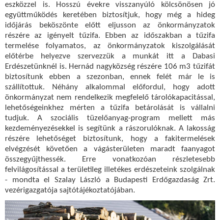
eszközzel is. Hosszú évekre visszanyúló kölcsönösen jó
együttműködés keretében biztosítjuk, hogy még a hideg
időjárás beköszönte előtt eljusson az önkormányzatok
részére az igényelt tűzifa. Ebben az időszakban a tűzifa
termelése folyamatos, az önkormányzatok kiszolgálását
előtérbe helyezve szervezzük a munkát itt a Dabasi
Erdészetünknél is. Hernád nagyközség részére 106 m3 tűzifát
biztosítunk ebben a szezonban, ennek felét már le is
szállítottuk. Néhány alkalommal előfordul, hogy adott
önkormányzat nem rendelkezik megfelelő tárolókapacitással,
lehetőségeinkhez mérten a tűzifa betárolását is vállalni
tudjuk. A szociális tüzelőanyag-program mellett más
kezdeményezésekkel is segítünk a rászorulóknak. A lakosság
részére lehetőséget biztosítunk, hogy a fakitermelések
elvégzését követően a vágásterületen maradt faanyagot
összegyűjthessék. Erre vonatkozóan részletesebb
felvilágosítással a területileg illetékes erdészeteink szolgálnak
- mondta el Szalay László a Budapesti Erdőgazdaság Zrt.
vezérigazgatója sajtótájékoztatójában.