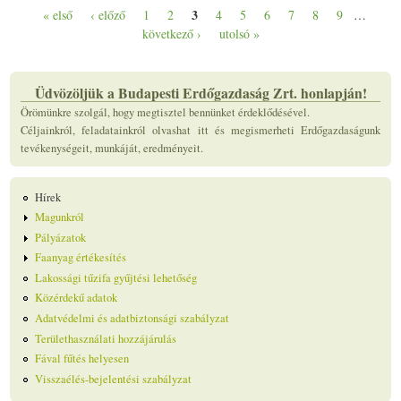
3
« első
‹ előző
1
2
4
5
6
7
8
9
…
Oldalak
következő ›
utolsó »
Üdvözöljük a Budapesti Erdőgazdaság Zrt. honlapján!
Örömünkre szolgál, hogy megtisztel bennünket érdeklődésével.
Céljainkról, feladatainkról olvashat itt és megismerheti Erdőgazdaságunk
tevékenységeit, munkáját, eredményeit.
Hírek
Magunkról
Pályázatok
Faanyag értékesítés
Lakossági tűzifa gyűjtési lehetőség
Közérdekű adatok
Adatvédelmi és adatbiztonsági szabályzat
Területhasználati hozzájárulás
Fával fűtés helyesen
Visszaélés-bejelentési szabályzat