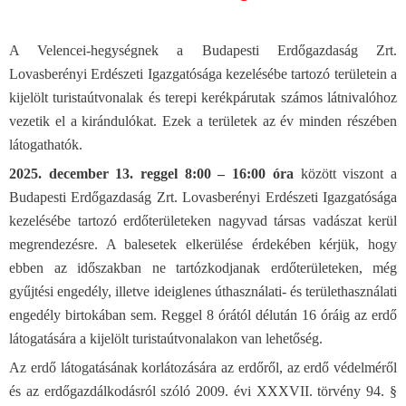
A Velencei-hegységnek a Budapesti Erdőgazdaság Zrt.
Lovasberényi Erdészeti Igazgatósága kezelésébe tartozó területein a
kijelölt turistaútvonalak és terepi kerékpárutak számos látnivalóhoz
vezetik el a kirándulókat. Ezek a területek az év minden részében
látogathatók.
2025. december 13. reggel 8:00 – 16:00 óra
között viszont a
Budapesti Erdőgazdaság Zrt. Lovasberényi Erdészeti Igazgatósága
kezelésébe tartozó erdőterületeken nagyvad társas vadászat kerül
megrendezésre. A balesetek elkerülése érdekében kérjük, hogy
ebben az időszakban ne tartózkodjanak erdőterületeken, még
gyűjtési engedély, illetve ideiglenes úthasználati- és területhasználati
engedély birtokában sem. Reggel 8 órától délután 16 óráig az erdő
látogatására a kijelölt turistaútvonalakon van lehetőség.
Az erdő látogatásának korlátozására az erdőről, az erdő védelméről
és az erdőgazdálkodásról szóló 2009. évi XXXVII. törvény 94. §