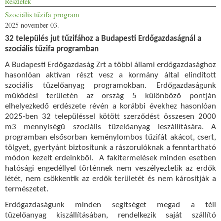
Részletek
Szociális tűzifa program
2025 november 03.
32 település jut tűzifához a Budapesti Erdőgazdaságnál a
szociális tűzifa programban
A Budapesti Erdőgazdaság Zrt a többi állami erdőgazdasághoz
hasonlóan aktívan részt vesz a kormány által elindított
szociális tüzelőanyag programokban. Erdőgazdaságunk
működési területén az ország 5 különböző pontján
elhelyezkedő erdészete révén a korábbi évekhez hasonlóan
2025-ben 32 településsel kötött szerződést összesen 2000
m3 mennyiségű szociális tüzelőanyag leszállítására. A
programban elsősorban keménylombos tűzifát akácot, csert,
tölgyet, gyertyánt biztosítunk a rászorulóknak a fenntartható
módon kezelt erdeinkből. A fakitermelések minden esetben
hatósági engedéllyel történnek nem veszélyeztetik az erdők
létét, nem csökkentik az erdők területét és nem károsítják a
természetet.
Erdőgazdaságunk minden segítséget megad a téli
tüzelőanyag kiszállításában, rendelkezik saját szállító