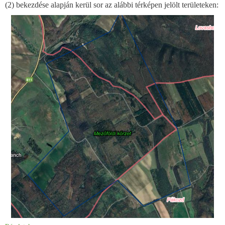
(2) bekezdése alapján kerül sor az alábbi térképen jelölt területeken: