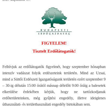
FIGYELEM!
Tisztelt Erdőlátogatók!
Felhívjuk az erdőlátogatók figyelmét, hogy szeptember hónapban
intenzív vadászat folyik erdészeteink területén. Mind az Uzsai,
mind a Süttői Erdészeti Igazgatóságunk területén ezért szeptember 9
– 30-ig délután 15:00 órától másnap délelőtt 9:00 óráig a balesetek
elkerülése érdekében kérjük, hogy ne tartózkodjanak
erdőterületeinken, még gyűjtési engedély, illetve ideiglenes
úthasználati- és területhasználati engedély birtokában sem.