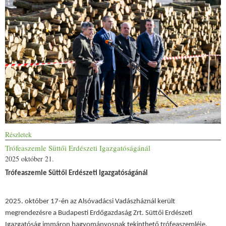
Részletek
Trófeaszemle Süttői Erdészeti Igazgatóságánál
2025 október 21.
Trófeaszemle Süttői Erdészeti Igazgatóságánál
2025. október 17-én az Alsóvadácsi Vadászháznál került
megrendezésre a Budapesti Erdőgazdaság Zrt. Süttői Erdészeti
Igazgatóság immáron hagyományosnak tekinthető trófeaszemléje,