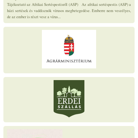
Tájékoztató az Afrikai Sertéspestisről (ASP) Az afrikai sertéspestis (ASP) a
házi sertések és vaddisznók vírusos megbetegedése. Emberre nem veszélyes,
de az ember is részt vesz a vírus...