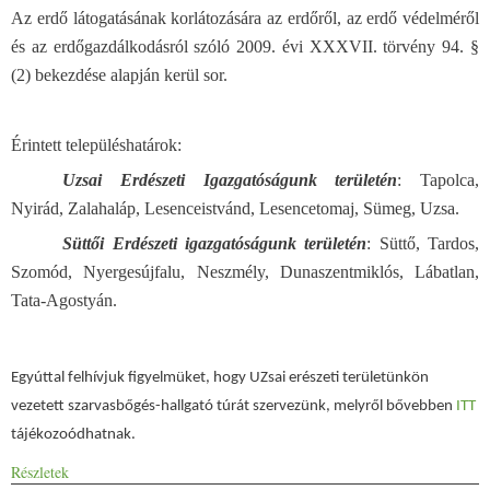
Az erdő látogatásának korlátozására az erdőről, az erdő védelméről
és az erdőgazdálkodásról szóló 2009. évi XXXVII. törvény 94. §
(2) bekezdése alapján kerül sor.
Érintett településhatárok:
Uzsai Erdészeti Igazgatóságunk területén
: Tapolca,
Nyirád, Zalahaláp, Lesenceistvánd, Lesencetomaj, Sümeg, Uzsa.
Süttői Erdészeti igazgatóságunk területén
: Süttő, Tardos,
Szomód, Nyergesújfalu, Neszmély, Dunaszentmiklós, Lábatlan,
Tata-Agostyán.
Egyúttal felhívjuk figyelmüket, hogy UZsai erészeti területünkön
vezetett szarvasbőgés-hallgató túrát szervezünk, melyről bővebben
ITT
tájékozoódhatnak.
Részletek