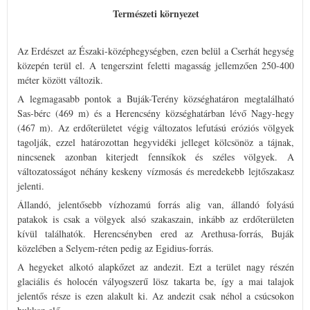
Természeti környezet
Az Erdészet az Északi-középhegységben, ezen belül a Cserhát hegység
közepén terül el. A tengerszint feletti magasság jellemzően 250-400
méter között változik.
A legmagasabb pontok a Buják-Terény községhatáron megtalálható
Sas-bérc (469 m) és a Herencsény községhatárban lévő Nagy-hegy
(467 m). Az erdőterületet végig változatos lefutású eróziós völgyek
tagolják, ezzel határozottan hegyvidéki jelleget kölcsönöz a tájnak,
nincsenek azonban kiterjedt fennsíkok és széles völgyek. A
változatosságot néhány keskeny vízmosás és meredekebb lejtőszakasz
jelenti.
Állandó, jelentősebb vízhozamú forrás alig van, állandó folyású
patakok is csak a völgyek alsó szakaszain, inkább az erdőterületen
kívül találhatók. Herencsényben ered az Arethusa-forrás, Buják
közelében a Selyem-réten pedig az Egidius-forrás.
A hegyeket alkotó alapkőzet az andezit. Ezt a terület nagy részén
glaciális és holocén vályogszerű lösz takarta be, így a mai talajok
jelentős része is ezen alakult ki. Az andezit csak néhol a csúcsokon