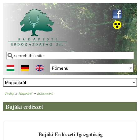
Ugrás a tartalomra
Keresés
Keresés űrlap
»
»
Címlap
Magunkról
Erdészeteink
Jelenlegi hely
Bujáki erdészet
Bujáki Erdészeti Igazgatóság