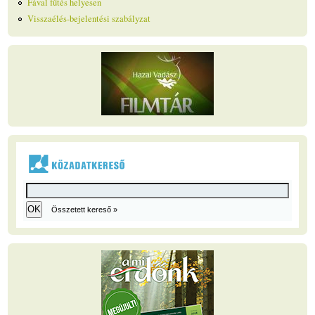
Fával fűtés helyesen
Visszaélés-bejelentési szabályzat
Összetett kereső »