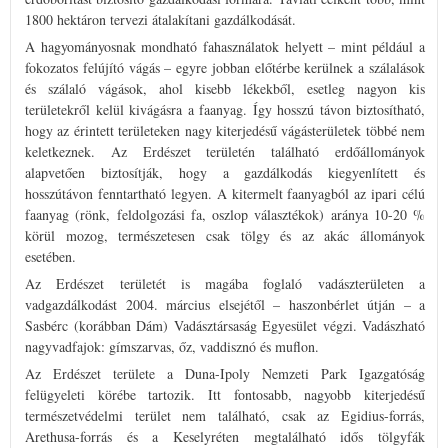
1800 hektáron tervezi átalakítani gazdálkodását.
A hagyományosnak mondható fahasználatok helyett – mint például a
fokozatos felújító vágás – egyre jobban előtérbe kerülnek a szálalások
és szálaló vágások, ahol kisebb lékekből, esetleg nagyon kis
területekről kelül kivágásra a faanyag. Így hosszú távon biztosítható,
hogy az érintett területeken nagy kiterjedésű vágásterületek többé nem
keletkeznek. Az Erdészet területén található erdőállományok
alapvetően biztosítják, hogy a gazdálkodás kiegyenlített és
hosszútávon fenntartható legyen. A kitermelt faanyagból az ipari célú
faanyag (rönk, feldolgozási fa, oszlop választékok) aránya 10-20 %
körül mozog, természetesen csak tölgy és az akác állományok
esetében.
Az Erdészet területét is magába foglaló vadászterületen a
vadgazdálkodást 2004. március elsejétől – haszonbérlet útján – a
Sasbérc (korábban Dám) Vadásztársaság Egyesület végzi. Vadászható
nagyvadfajok: gímszarvas, őz, vaddisznó és muflon.
Az Erdészet területe a Duna-Ipoly Nemzeti Park Igazgatóság
felügyeleti körébe tartozik. Itt fontosabb, nagyobb kiterjedésű
természetvédelmi terület nem található, csak az Egidius-forrás,
Arethusa-forrás és a Keselyréten megtalálható idős tölgyfák