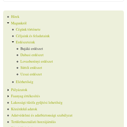
Hírek
Magunkról
Cégünk története
Céljaink és feladataink
Erdészeteink
Bujáki erdészet
Dabasi erdészet
Lovasberényi erdészet
Süttői erdészet
Uzsai erdészet
Elérhetőség
Pályázatok
Faanyag értékesítés
Lakossági tűzifa gyűjtési lehetőség
Közérdekű adatok
Adatvédelmi és adatbiztonsági szabályzat
Területhasználati hozzájárulás