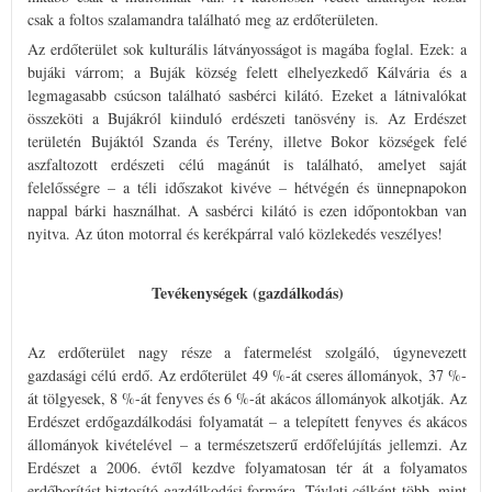
csak a foltos szalamandra található meg az erdőterületen.
Az erdőterület sok kulturális látványosságot is magába foglal. Ezek: a
bujáki várrom; a Buják község felett elhelyezkedő Kálvária és a
legmagasabb csúcson található sasbérci kilátó. Ezeket a látnivalókat
összeköti a Bujákról kiinduló erdészeti tanösvény is. Az Erdészet
területén Bujáktól Szanda és Terény, illetve Bokor községek felé
aszfaltozott erdészeti célú magánút is található, amelyet saját
felelősségre – a téli időszakot kivéve – hétvégén és ünnepnapokon
nappal bárki használhat. A sasbérci kilátó is ezen időpontokban van
nyitva. Az úton motorral és kerékpárral való közlekedés veszélyes!
Tevékenységek (gazdálkodás)
Az erdőterület nagy része a fatermelést szolgáló, úgynevezett
gazdasági célú erdő. Az erdőterület 49 %-át cseres állományok, 37 %-
át tölgyesek, 8 %-át fenyves és 6 %-át akácos állományok alkotják. Az
Erdészet erdőgazdálkodási folyamatát – a telepített fenyves és akácos
állományok kivételével – a természetszerű erdőfelújítás jellemzi. Az
Erdészet a 2006. évtől kezdve folyamatosan tér át a folyamatos
erdőborítást biztosító gazdálkodási formára. Távlati célként több, mint