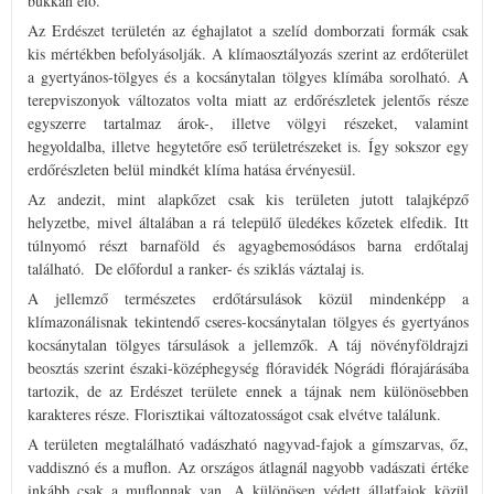
bukkan elő.
Az Erdészet területén az éghajlatot a szelíd domborzati formák csak
kis mértékben befolyásolják. A klímaosztályozás szerint az erdőterület
a gyertyános-tölgyes és a kocsánytalan tölgyes klímába sorolható. A
terepviszonyok változatos volta miatt az erdőrészletek jelentős része
egyszerre tartalmaz árok-, illetve völgyi részeket, valamint
hegyoldalba, illetve hegytetőre eső területrészeket is. Így sokszor egy
erdőrészleten belül mindkét klíma hatása érvényesül.
Az andezit, mint alapkőzet csak kis területen jutott talajképző
helyzetbe, mivel általában a rá települő üledékes kőzetek elfedik. Itt
túlnyomó részt barnaföld és agyagbemosódásos barna erdőtalaj
található. De előfordul a ranker- és sziklás váztalaj is.
A jellemző természetes erdőtársulások közül mindenképp a
klímazonálisnak tekintendő cseres-kocsánytalan tölgyes és gyertyános
kocsánytalan tölgyes társulások a jellemzők. A táj növényföldrajzi
beosztás szerint északi-középhegység flóravidék Nógrádi flórajárásába
tartozik, de az Erdészet területe ennek a tájnak nem különösebben
karakteres része. Florisztikai változatosságot csak elvétve találunk.
A területen megtalálható vadászható nagyvad-fajok a gímszarvas, őz,
vaddisznó és a muflon. Az országos átlagnál nagyobb vadászati értéke
inkább csak a muflonnak van. A különösen védett állatfajok közül