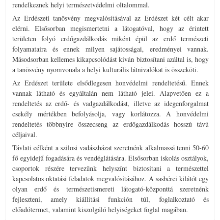
rendelkeznek helyi természetvédelmi oltalommal.
Az Erdészeti tanösvény megvalósításával az Erdészet két célt akar
elérni. Elsősorban megismertetni a látogatóval, hogy az érintett
területen folyó erdőgazdálkodás miként épül az erdő természeti
folyamataira és ennek milyen sajátosságai, eredményei vannak.
Másodsorban kellemes kikapcsolódást kíván biztosítani azáltal is, hogy
a tanösvény nyomvonala a helyi kulturális látnivalókat is összeköti.
Az Erdészet területe elsődlegesen honvédelmi rendeltetésű. Ennek
vannak látható és egyáltalán nem látható jelei. Alapvetően ez a
rendeltetés az erdő- és vadgazdálkodást, illetve az idegenforgalmat
csekély mértékben befolyásolja, vagy korlátozza. A honvédelmi
rendeltetés többnyire összecseng az erdőgazdálkodás hosszú távú
céljaival.
Távlati célként a szilosi vadászházat szeretnénk alkalmassá tenni 50-60
fő egyidejű fogadására és vendéglátására. Elsősorban iskolás osztályok,
csoportok részére tervezünk helyszínt biztosítani a természettel
kapcsolatos oktatási feladatok megvalósításához. A sasbérci kilátót egy
olyan erdő és természetismereti látogató-központtá szeretnénk
fejleszteni, amely kiállítási funkción túl, foglalkoztató és
előadótermet, valamint kiszolgáló helyiségeket foglal magában.