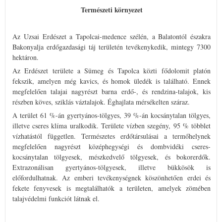
Természeti környezet
Az Uzsai Erdészet a Tapolcai-medence szélén, a Balatontól északra
Bakonyalja erdőgazdasági táj területén tevékenykedik, mintegy 7300
hektáron.
Az Erdészet területe a Sümeg és Tapolca közti fődolomit platón
fekszik, amelyen még kavics, és homok üledék is található. Ennek
megfelelően talajai nagyrészt barna erdő-, és rendzina-talajok, kis
részben köves, sziklás váztalajok. Éghajlata mérsékelten száraz.
A terület 61 %-án gyertyános-tölgyes, 39 %-án kocsánytalan tölgyes,
illetve cseres klíma uralkodik. Területe vízben szegény, 95 % többlet
vízhatástól független. Természetes erdőtársulásai a termőhelynek
megfelelően nagyrészt középhegységi és dombvidéki cseres-
kocsánytalan tölgyesek, mészkedvelő tölgyesek, és bokorerdők.
Extrazonálisan gyertyános-tölgyesek, illetve bükkösök is
előfordulhatnak. Az emberi tevékenységnek köszönhetően erdei és
fekete fenyvesek is megtalálhatók a területen, amelyek zömében
talajvédelmi funkciót látnak el.