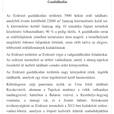
Gazdálkodás
Az Erdészet gazdálkodási területén 5900 hektár erdő található,
3
amelyből évente körülbelül 22000 m
faanyag kitermelésére kerül sor.
A kitermelésre kerülő faanyag alig 10 százaléka faipari termékek
készítésére felhasználható, 90 %-a pedig tűzifa. A gazdálkodás során
az erdőfelújítások zömében természetes úton magról, a termőhelynek
megfelelő őshonos fafajokkal történik, szem előtt tartva az elegyes,
többszintű erdőállományok kialakításását.
Az Erdészet területén az Erdészet végzi a vadgazdálkodási feladatokat.
Az erdészet üzemelteti az úrbéri vadászházat, amely a sümeg-tapolcai
összekötő út mellett található csendes erdei környezetben.
Az Erdészet gazdálkodási területén nagy kiterjedésű rétek, legelők
találhatók, amelyek egy része legeltetéssel kerül hasznosításra.
Különlegesen szép panoráma nyílik az Uzsa felett található
Kecskevárról, ahonnan a Tapolcai medence a vidék vulkanikus
tanúhegyeivel, háttérben a Balaton vizével, a Keszthelyi-hegység
vonulatai, a sümegi vár, és a Somló látható. Szórakozási
tevékenységként az Erdészet üzemelteti a 2012-ben kialakított erdész-
vadász-lőteret, amelyen a lő
sport kedvelői űzhetik szabadidejükben