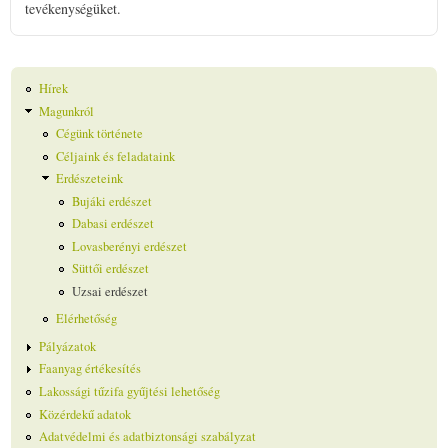
tevékenységüket.
Hírek
Magunkról
Cégünk története
Céljaink és feladataink
Erdészeteink
Bujáki erdészet
Dabasi erdészet
Lovasberényi erdészet
Süttői erdészet
Uzsai erdészet
Elérhetőség
Pályázatok
Faanyag értékesítés
Lakossági tűzifa gyűjtési lehetőség
Közérdekű adatok
Adatvédelmi és adatbiztonsági szabályzat