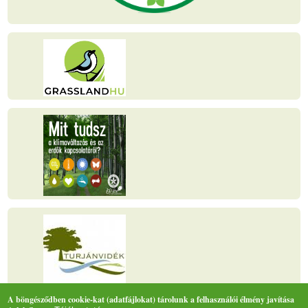
A böngésződben cookie-kat (adatfájlokat) tárolunk a felhasználói élmény javítása