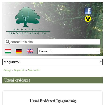
Ugrás a tartalomra
Keresés
Keresés űrlap
»
»
Címlap
Magunkról
Erdészeteink
Jelenlegi hely
Uzsai erdészet
Uzsai Erdészeti Igazgatóság