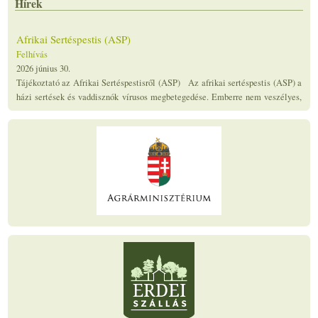
Hírek
Afrikai Sertéspestis (ASP)
Felhívás
2026 június 30.
Tájékoztató az Afrikai Sertéspestisről (ASP) Az afrikai sertéspestis (ASP) a
házi sertések és vaddisznók vírusos megbetegedése. Emberre nem veszélyes,
de az ember is részt vesz a vírus...